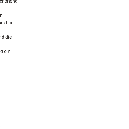
rschonend
on
auch in
nd die
d ein
ür