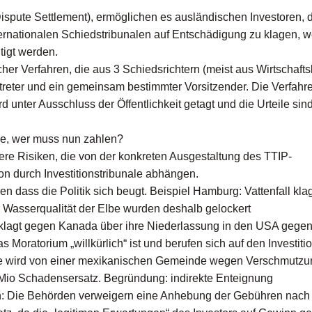
Dispute Settlement), ermöglichen es ausländischen Investoren, 
ernationalen Schiedstribunalen auf Entschädigung zu klagen, w
igt werden.
er Verfahren, die aus 3 Schiedsrichtern (meist aus Wirtschafts
rtreter und ein gemeinsam bestimmter Vorsitzender. Die Verfah
ird unter Ausschluss der Öffentlichkeit getagt und die Urteile sin
öhe, wer muss nun zahlen?
re Risiken, die von der konkreten Ausgestaltung des TTIP-
ion durch Investitionstribunale abhängen.
 dass die Politik sich beugt. Beispiel Hamburg: Vattenfall kl
 Wasserqualität der Elbe wurden deshalb gelockert
 klagt gegen Kanada über ihre Niederlassung in den USA gegen
 Moratorium „willkürlich“ ist und berufen sich auf den Investiti
ie wird von einer mexikanischen Gemeinde wegen Verschmutzu
6 Mio Schadensersatz. Begründung: indirekte Enteignung
n: Die Behörden verweigern eine Anhebung der Gebühren nach V