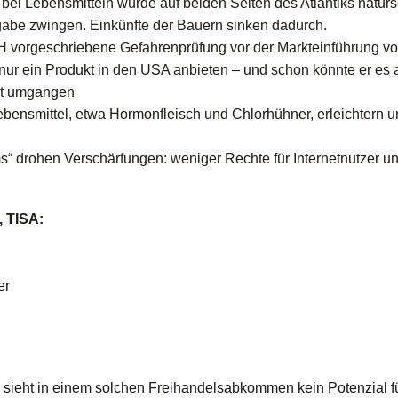
ei Lebensmitteln würde auf beiden Seiten des Atlantiks natu
abe zwingen. Einkünfte der Bauern sinken dadurch.
vorgeschriebene Gefahrenprüfung vor der Markteinführung v
ur ein Produkt in den USA anbieten – und schon könnte er es 
it umgangen
ebensmittel, etwa Hormonfleisch und Chlorhühner, erleichtern u
“ drohen Verschärfungen: weniger Rechte für Internetnutzer un
 TISA:
er
es sieht in einem solchen Freihandelsabkommen kein Potenzial f