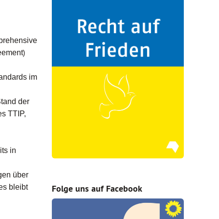
rehensive
)
reement
tandards im
Stand der
es TTIP,
ts in
gen über
s bleibt
Folge uns auf Facebook