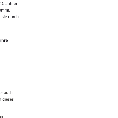
 15 Jahren,
kommt.
uste durch
ihre
er auch
n dieses
er