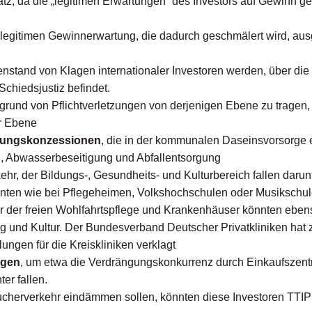
z, da die „legitimen Erwartungen“ des Investors auf Gewinn g
 legitimen Gewinnerwartung, die dadurch geschmälert wird, au
tand von Klagen internationaler Investoren werden, über die
chiedsjustiz befindet.
fgrund von Pflichtverletzungen von derjenigen Ebene zu tragen, 
er Ebene
stungskonzessionen
, die in der kommunalen Daseinsvorsorge 
g, Abwasserbeseitigung und Abfallentsorgung
hr, der Bildungs-, Gesundheits- und Kulturbereich fallen darunt
nten wie bei Pflegeheimen, Volkshochschulen oder Musikschu
r der freien Wohlfahrtspflege und Krankenhäuser könnten eben
 und Kultur. Der Bundesverband Deutscher Privatkliniken hat 
gen für die Kreiskliniken verklagt
ngen
, um etwa die Verdrängungskonkurrenz durch Einkaufszent
er fallen.
herverkehr eindämmen sollen, könnten diese Investoren TTIP