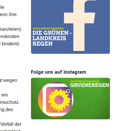
die
enn ihre
kanzleien)
renskosten
d bindend.
Folge uns auf Instagram
agt wegen
 ein
onsschutz.
ng des
erfall der