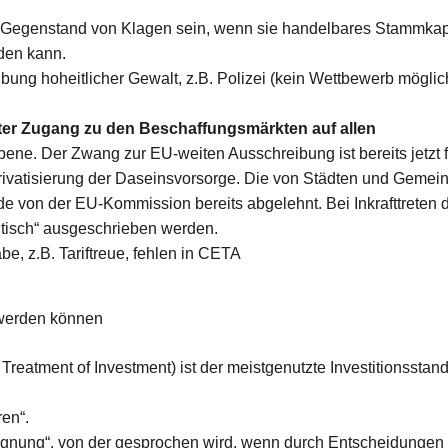
n Gegenstand von Klagen sein, wenn sie handelbares Stammkapi
rden kann.
sübung hoheitlicher Gewalt, z.B. Polizei (kein Wettbewerb möglic
ter Zugang zu den Beschaffungsmärkten auf allen
bene. Der Zwang zur EU-weiten Ausschreibung ist bereits jetzt f
ivatisierung der Daseinsvorsorge. Die von Städten und Gemei
 von der EU-Kommission bereits abgelehnt. Bei Inkrafttreten 
tisch“ ausgeschrieben werden.
e, z.B. Tariftreue, fehlen in CETA
 werden können
 Treatment of Investment) ist der meistgenutzte Investitionsstand
ren“.
teignung“, von der gesprochen wird, wenn durch Entscheidungen