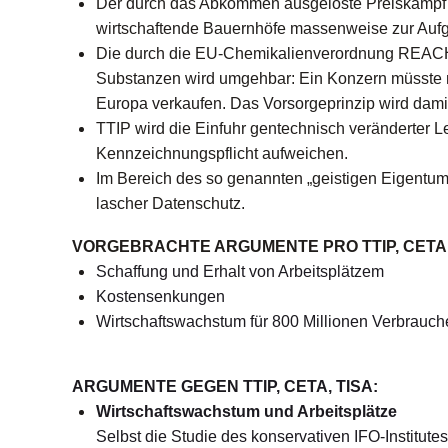
Der durch das Abkommen ausgelöste Preiskampf b
wirtschaftende Bauernhöfe massenweise zur Aufg
Die durch die EU-Chemikalienverordnung REACH 
Substanzen wird umgehbar: Ein Konzern müsste n
Europa verkaufen. Das Vorsorgeprinzip wird dam
TTIP wird die Einfuhr gentechnisch veränderter L
Kennzeichnungspflicht aufweichen.
Im Bereich des so genannten „geistigen Eigentums
lascher Datenschutz.
VORGEBRACHTE ARGUMENTE PRO TTIP, CETA,
Schaffung und Erhalt von Arbeitsplätzem
Kostensenkungen
Wirtschaftswachstum für 800 Millionen Verbrauch
ARGUMENTE GEGEN TTIP, CETA, TISA:
Wirtschaftswachstum und Arbeitsplätze
Selbst die Studie des konservativen IFO-Institut