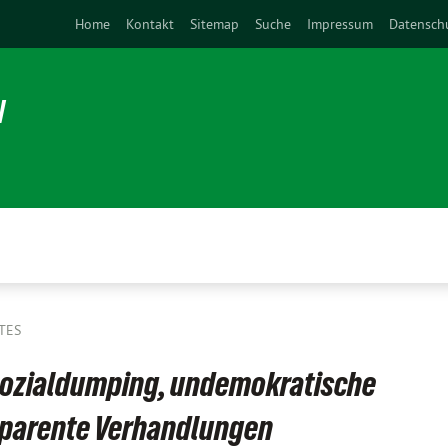
Home
Kontakt
Sitemap
Suche
Impressum
Datensch
N
TES
ozialdumping, undemokratische
sparente Verhandlungen