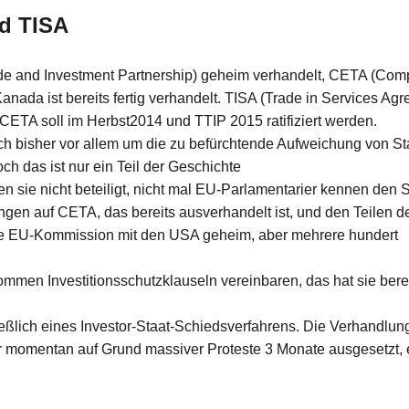
d TISA
ade and Investment Partnership) geheim verhandelt, CETA (
Comp
 Kanada ist bereits fertig verhandelt. TISA (Trade in Services Ag
 CETA soll im Herbst2014 und TTIP 2015 ratifiziert werden.
ich bisher vor allem um die zu befürchtende Aufweichung von S
h das ist nur ein Teil der Geschichte
 sie nicht beteiligt, nicht mal EU-Parlamentarier kennen den 
en auf CETA, das bereits ausverhandelt ist, und den Teilen d
 die EU-Kommission mit den USA geheim, aber mehrere hundert
mmen Investitionsschutzklauseln vereinbaren, das hat sie berei
eßlich eines Investor-Staat-Schiedsverfahrens. Die Verhandlun
 momentan auf Grund massiver Proteste 3 Monate ausgesetzt, e