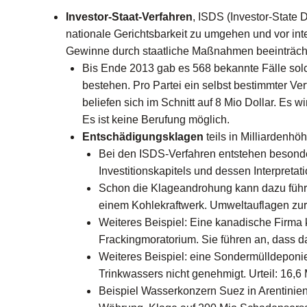
Investor-Staat-Verfahren
, ISDS (Investor-State 
nationale Gerichtsbarkeit zu umgehen und vor int
Gewinne durch staatliche Maßnahmen beeinträcht
Bis Ende 2013 gab es 568 bekannte Fälle solch
bestehen. Pro Partei ein selbst bestimmter Ve
beliefen sich im Schnitt auf 8 Mio Dollar. Es w
Es ist keine Berufung möglich.
Entschädigungsklagen
teils in Milliardenh
Bei den ISDS-Verfahren entstehen besonde
Investitionskapitels und dessen Interpretat
Schon die Klageandrohung kann dazu führen
einem Kohlekraftwerk. Umweltauflagen zur
Weiteres Beispiel: Eine kanadische Firma
Frackingmoratorium. Sie führen an, dass das
Weiteres Beispiel: eine Sondermülldepon
Trinkwassers nicht genehmigt. Urteil: 16,
Beispiel Wasserkonzern Suez in Arentinie