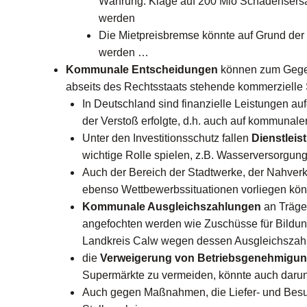
Währung. Klage auf 200 Mio Schadensersat
werden
Die Mietpreisbremse könnte auf Grund der
werden …
Kommunale Entscheidungen
können zum Gegens
abseits des Rechtsstaats stehende kommerzielle S
In Deutschland sind finanzielle Leistungen au
der Verstoß erfolgte, d.h. auch auf kommunal
Unter den Investitionsschutz fallen
Dienstlei
wichtige Rolle spielen, z.B. Wasserversorgun
Auch der Bereich der Stadtwerke, der Nahverke
ebenso Wettbewerbssituationen vorliegen kön
Kommunale Ausgleichszahlungen
an Träge
angefochten werden wie Zuschüsse für Bildung
Landkreis Calw wegen dessen Ausgleichszahlun
die
Verweigerung von Betriebsgenehmigu
Supermärkte zu vermeiden, könnte auch darunt
Auch gegen Maßnahmen, die Liefer- und Besuc