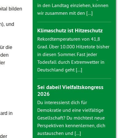
in den Landtag einziehen, können
tal bilden
wir zusammen mit den [...]
h), und
Klimaschutz ist Hitzeschutz
Rekordtemperaturen von 41,8
Grad. Über 10.000 Hitzetote bisher
ür die
in diesen Sommer. Fast jeder
nden
Todesfall durch Extremwetter in
der
Deutschland geht [...]
Sei dabei! Vielfaltskongress
2026
Du interessierst dich für
Demokratie und eine vielfältige
ard in
Gesellschaft? Du möchtest neue
Perspektiven kennenlernen, dich
austauschen und [...]
 der