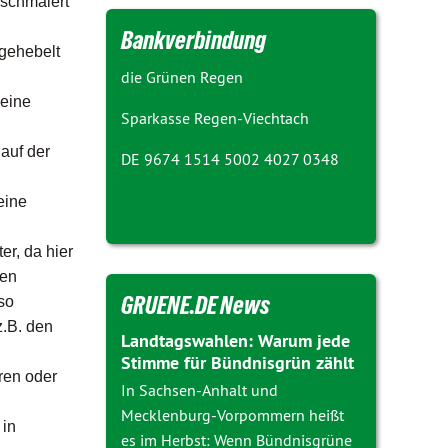
eschmälert
Bankverbindung
sgehebelt
die Grünen Regen
 eine
Sparkasse Regen-Viechtach
auf der
DE 9674 1514 5002 4027 0348
eine
er, da hier
len
GRUENE.DE News
so
z.B. den
Landtagswahlen: Warum jede
Stimme für Bündnisgrün zählt
ren oder
In Sachsen-Anhalt und
Mecklenburg-Vorpommern heißt
 in
es im Herbst: Wenn Bündnisgrüne