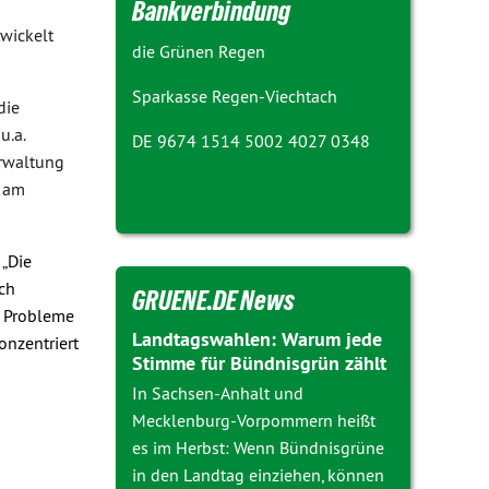
Bankverbindung
twickelt
die Grünen Regen
Sparkasse Regen-Viechtach
die
u.a.
DE 9674 1514 5002 4027 0348
rwaltung
s am
 „Die
ch
GRUENE.DE News
e Probleme
Landtagswahlen: Warum jede
onzentriert
Stimme für Bündnisgrün zählt
In Sachsen-Anhalt und
Mecklenburg-Vorpommern heißt
es im Herbst: Wenn Bündnisgrüne
in den Landtag einziehen, können