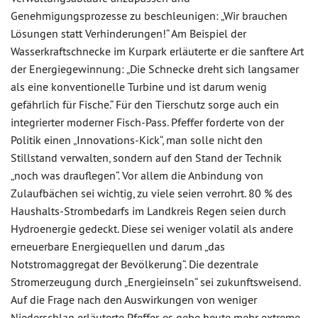
Genehmigungsprozesse zu beschleunigen: „Wir brauchen
Lösungen statt Verhinderungen!“ Am Beispiel der
Wasserkraftschnecke im Kurpark erläuterte er die sanftere Art
der Energiegewinnung: „Die Schnecke dreht sich langsamer
als eine konventionelle Turbine und ist darum wenig
gefährlich für Fische.“ Für den Tierschutz sorge auch ein
integrierter moderner Fisch-Pass. Pfeffer forderte von der
Politik einen „Innovations-Kick“, man solle nicht den
Stillstand verwalten, sondern auf den Stand der Technik
„noch was drauflegen“. Vor allem die Anbindung von
Zulaufbächen sei wichtig, zu viele seien verrohrt. 80 % des
Haushalts-Strombedarfs im Landkreis Regen seien durch
Hydroenergie gedeckt. Diese sei weniger volatil als andere
erneuerbare Energiequellen und darum „das
Notstromaggregat der Bevölkerung“. Die dezentrale
Stromerzeugung durch „Energieinseln“ sei zukunftsweisend.
Auf die Frage nach den Auswirkungen von weniger
Niederschlag erläuterte Pfeffer, es gebe heute mehr extreme